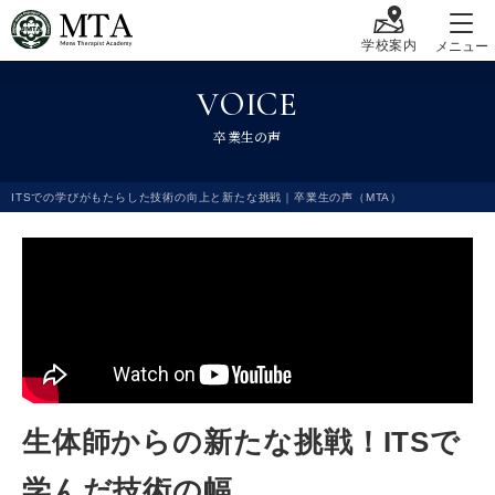
学校案内
メニュー
V
O
I
C
E
卒
業
生
の
声
ITSでの学びがもたらした技術の向上と新たな挑戦｜卒業生の声（MTA）
生体師からの新たな挑戦！ITSで
学んだ技術の幅