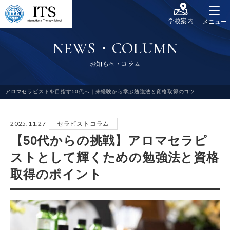
学校案内
メニュー
N
E
W
S
・
C
O
L
U
M
N
お
知
ら
せ
・
コ
ラ
ム
アロマセラピストを目指す50代へ｜未経験から学ぶ勉強法と資格取得のコツ
2025.11.27
セラピストコラム
【50代からの挑戦】アロマセラピ
ストとして輝くための勉強法と資格
取得のポイント