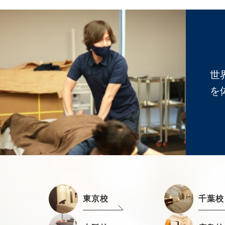
世
を
東京校
千葉校