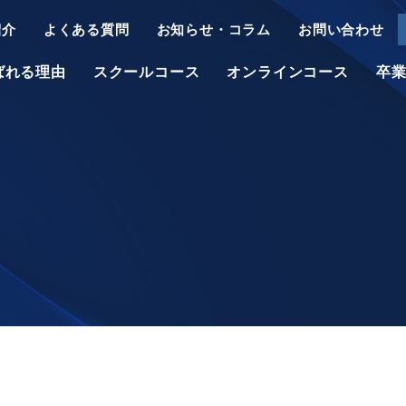
紹介
よくある質問
お知らせ・コラム
お問い合わせ
選ばれる理由
スクールコース
オンラインコース
卒
アロマ系講座
千葉校
名古屋校
アロマセラピー
ベーシック講座
広島校
福岡校
セラピスト
インストラクター
認定講座