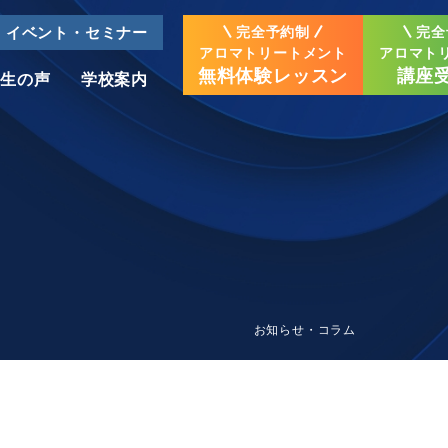
イベント・セミナー
完全予約制
完全
アロマトリートメント
アロマト
無料体験レッスン
講座
業生の声
学校案内
タイ古式系講座
名古屋栄校
三河校
タイ古式
マッサージ
資格認定講座
大分校
鹿児島校
お知らせ・コラム
タイ古式
テーブルマッサージ
資格認定講座