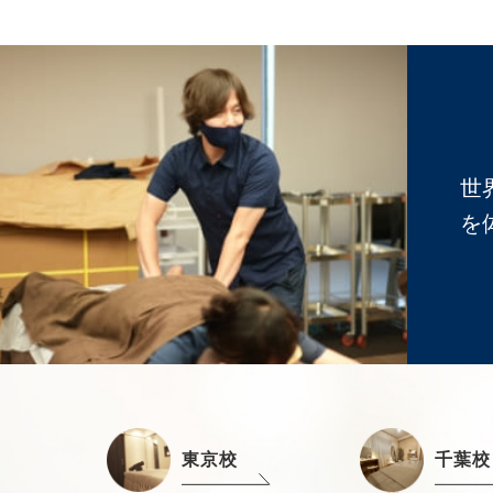
世
を
東京校
千葉校