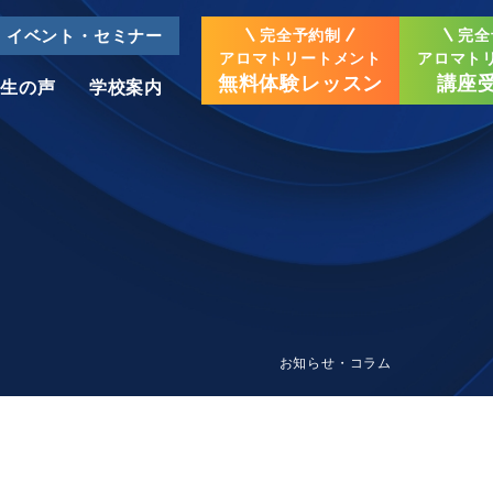
イベント・セミナー
完全予約制
完全
アロマトリートメント
アロマト
無料体験レッスン
講座
業生の声
学校案内
タイ古式系講座
名古屋栄校
三河校
タイ古式
マッサージ
資格認定講座
大分校
鹿児島校
お知らせ・コラム
タイ古式
テーブルマッサージ
資格認定講座