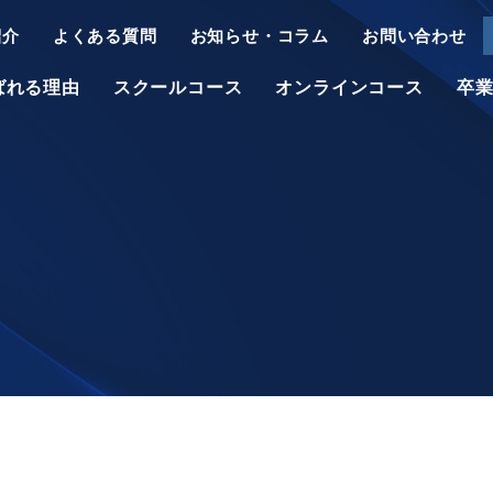
紹介
よくある質問
お知らせ・コラム
お問い合わせ
選ばれる理由
スクールコース
オンラインコース
卒
アロマ系講座
千葉校
名古屋校
アロマセラピー
ベーシック講座
広島校
福岡校
セラピスト
インストラクター
認定講座